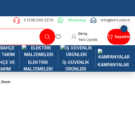
0 (216) 540 2270
WhatsApp
info@bin1.com.tr
Giriş
Sepetim
Yeni Üyelik
HÇE VE
ELEKTRİK
İŞ GÜVENLİK
KAMPANYALAR
TARIM
MALZEMELERİ
ÜRÜNLERİ
2.5mm