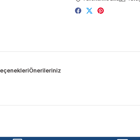
Seçenekleri
Önerileriniz
ularda yetersiz gördüğünüz noktaları öneri formunu kullanarak tarafımıza 
Bu ürüne ilk yorumu siz yapın!
Yorum Yaz