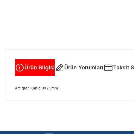
Ürün Bilgisi
Ürün Yorumları
Taksit 
Antigron Kablo 3x2.5mm
Bu ürünün fiyat bilgisi, resim, ürün açıklamalarında ve diğer kon
Görüş ve önerileriniz için teşekkür ederiz.
Ürün resmi kalitesiz, bozuk veya görüntülenemiyor.
Ürün açıklamasında eksik bilgiler bulunuyor.