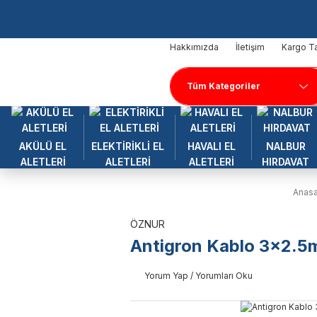
Hakkımızda
İletişim
Kargo Ta
AKÜLÜ EL
ELEKTİRİKLİ EL
HAVALI EL
NALBUR
ALETLERİ
ALETLERİ
ALETLERİ
HIRDAVAT
Anasa
ÖZNUR
Antigron Kablo 3x2.
Yorum Yap / Yorumları Oku