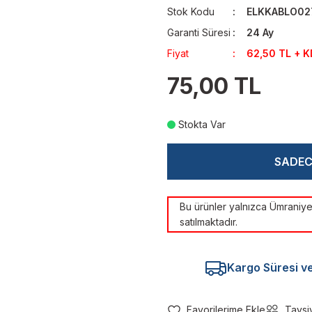
Stok Kodu
ELKKABLO02
Garanti Süresi
24 Ay
Fiyat
62,50 TL + 
75,00 TL
Stokta Var
SADE
Bu ürünler yalnızca Ümrani
satılmaktadır.
Kargo Süresi ve 
Tavsi