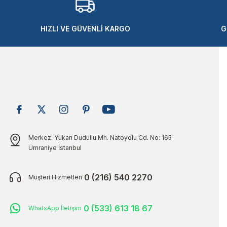
Ürün bilgilerinde hatalar bulunuyor.
Ürün fiyatı diğer sitelerden daha pahalı.
HIZLI VE GÜVENLİ KARGO
G
Bu ürüne benzer farklı alternatifler olmalı.
Merkez: Yukarı Dudullu Mh. Natoyolu Cd. No: 165
Ümraniye İstanbul
0 (216) 540 2270
Müşteri Hizmetleri
0 (533) 613 18 67
WhatsApp İletişim