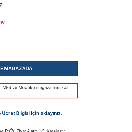
7
KDV
CE MAĞAZADA
ye İMES ve Modoko mağazalarımızda
Ücret Bilgisi için tıklayınız.
ye Et
Fiyat Alarmı
Karşılaştır