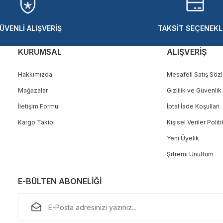
ÜVENLİ ALIŞVERİŞ
TAKSİT SEÇENEKL
KURUMSAL
ALIŞVERİŞ
Hakkımızda
Mesafeli Satış Söz
Mağazalar
Gizlilik ve Güvenlik
Gönder
İletişim Formu
İptal İade Koşullari
Kargo Takibi
Kişisel Veriler Polit
Yeni Üyelik
Şifremi Unuttum
E-BÜLTEN ABONELİĞİ