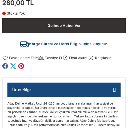
280,00 TL
akinaları
nalar
Tabancaları
ları
a Kablosu
ucular
Stokta Yok
Testereler
eri
Sökmeler
anları
ar
ar
Gelince Haber Ver
kinaları
kinaları
alar
t Bıçaklar
Kargo Süresi ve Ücret Bilgisi için tıklayınız.
Matkaplar
atkaplar
vi Makinaları
er
Tavsiye Et
Fiyat Alarmı
Karşılaştır
rı
ar
a Bıçaklar
tereler
rları
ları
Ürün Bilgisi
kapları
rı
ta / Bağlantı
ünleri
Ağaç Delme Matkap Ucu, 24x250mm boyutlarıyla maksimum hassasiyet ve
tleri
aları
arı
ri
r
dayanıklılık sağlar. Bu ürün, ahşap malzemelerin delinmesinde etkili ve verimli
bir performans sunar. Yüksek kaliteli çelikten imal edilmiş olan matkap ucu, sert
ağaçlar üzerinde bile mükemmel sonuçlar verir. Yüksek hızda dönme kapasitesi
ıkmalar
kinaları
leri
ımları
sayesinde hızlı ve düzgün delikler açmanızı sağlar. Ağaç Delme Matkap Ucu,
uzun ömrü ve yüksek performansıyla size kaliteli ve rahat bir kullanım deneyimi