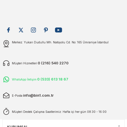
Bu ürüne benzer farklı alternatifler olmalı.
plar
ökecekleri
rı
iler
Gönder
Merkez: Yukarı Dudullu Mh. Natoyolu Cd. No: 165 Ümraniye İstanbul
ları
0 (216) 540 2270
Müşteri Hizmetleri
0 (533) 613 18 67
WhatsApp İletişim
info@bin1.com.tr
E-Posta
Müşteri Destek Çalışma Saatlerimiz: Hafta içi her gün 08:30 - 16:00
KURUMSAL