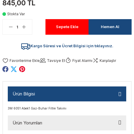
845,00 TL
akinaları
nalar
Tabancaları
ları
a Kablosu
ucular
Stokta Var
Testereler
eri
Sökmeler
anları
ar
ar
Sepete Ekle
Hemen Al
kinaları
kinaları
alar
t Bıçaklar
Kargo Süresi ve Ücret Bilgisi için tıklayınız.
Matkaplar
atkaplar
vi Makinaları
er
Tavsiye Et
Fiyat Alarmı
Karşılaştır
rı
ar
a Bıçaklar
tereler
rları
ları
Ürün Bilgisi
kapları
rı
ta / Bağlantı
ünleri
3M 6051 Abek1 Gaz-Buhar Filtre Takımı
tleri
aları
arı
ri
r
Ürün Yorumları
ıkmalar
kinaları
leri
ımları