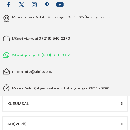
plar
ökecekleri
Gönder
Merkez: Yukarı Dudullu Mh. Natoyolu Cd. No: 165 Ümraniye İstanbul
rı
iler
0 (216) 540 2270
Müşteri Hizmetleri
ları
0 (533) 613 18 67
WhatsApp İletişim
info@bin1.com.tr
E-Posta
Müşteri Destek Çalışma Saatlerimiz: Hafta içi her gün 08:30 - 16:00
KURUMSAL
ALIŞVERİŞ